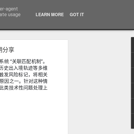
ser-agent
话：09120912222 公司地址： 7F PCCI Corporate Centre 118 L.P. Leviste Street, Makati, Metro Manila
LEARN MORE
GOT IT
rate usage
期分享
系统 “关联匹配机制”。
：办理海外移
无犯罪记录证
历史出入境轨迹等多维
触发风险标记，将相关
的原因之一。针对这种情
在此类技术性问题处理上