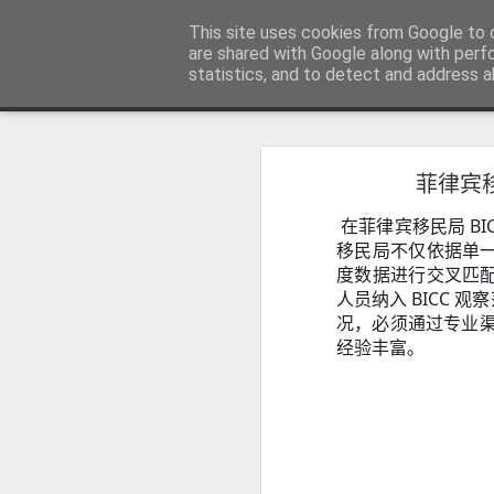
菲律宾998VISA移民公司 WWW.SR
This site uses cookies from Google to d
are shared with Google along with perf
statistics, and to detect and address a
Sidebar
主页
不用回菲律宾也可以办理菲律宾NBI
不
菲律宾
菲律宾NBI 海外办理要多久？答案1周
人在中国可以申请菲律宾NBI吗？不
在菲律宾移民局 B
很多曾经在菲律宾工作、创业、留
台湾人如何办理菲律宾NBI?不在菲律宾也可以办理
民、国外工作、国际背景调查或再次申
移民局不仅依据单
明）。
度数据进行交叉匹
菲律宾NBI Clearance无犯罪记录证明 不在菲律宾怎么远程申请
人员纳入 BICC
况，必须通过专业渠
菲律宾 S R R V 附属申请人需要增加多少费用？
经验丰富。
菲律宾退休移民最多客户的中介 菲律宾华人移民
July 12th, 2026
菲律宾签证状态异常怎么办？如何查询并恢复正常签证记录？