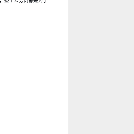
的，整个公务员都是为了
在符合规定的
判断。