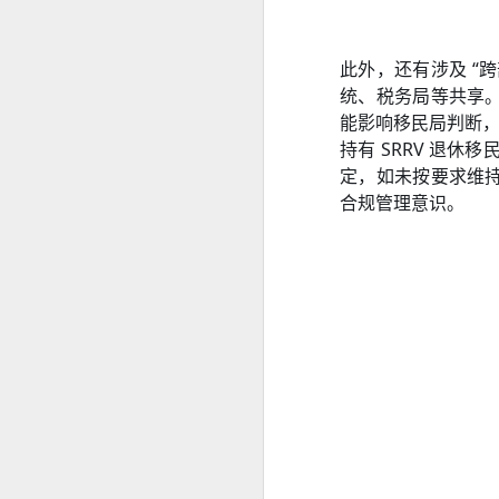
曾注册菲律宾公司。
菲律宾移民局中文代办服务
曾持有ACR I-Card。
此外，还有涉及 “
统、税务局等共享
曾办理菲律宾TIN税号。
菲律宾办理退休移民 投资移民 推荐菲律宾华人移民
能影响移民局判断
曾在菲律宾长期就业。
菲律宾投资移民怎么境外准入投资款
持有 SRRV 退休
即使目前没有新的菲律宾计划，未来
定，如未按要求维
选择菲律宾华人移民998VISA办理SIRV投资移民成功有保证
合规管理意识。
菲律宾SIRV投资移民一定要投资公司吗？
菲律宾LTO汽车过户年检那些事情
菲律宾投资移民到21岁身份为什么要取消呢
菲律宾投资移民中文申请表
菲律宾投资移民可以购买房产投资吗？
菲律宾华人移民998VISA办理菲律宾投资移民SIRV靠谱吗