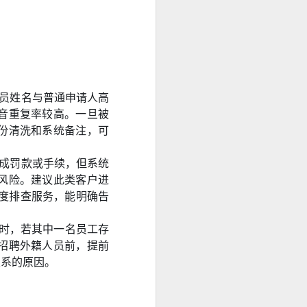
身份资料及菲
办理程序，并允
管人员姓名与普通申请人高
音重复率较高。一旦被
份清洗和系统备注，可
已完成罚款或手续，但系统
风险。建议此类客户进
类深度排查服务，能明确告
证时，若其中一名员工存
招聘外籍人员前，提前
关系的原因。
求应以申请机