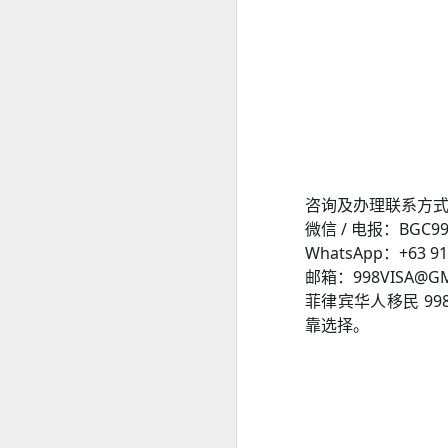
菲律宾申请中国签证预约服务
人在菲律宾时，很多资料随时可以找
菲律宾申请中国签证申请材料
但回国几年以后，经常出现以下情况
菲律宾办理中国签证认准菲律宾华人移民998VISA
旧护照已经找不到。
菲律宾电话号码停用。
菲律宾退休移民申请2027年材料指南
ACR I-Card遗失。
菲律宾婚姻合法居留签证分析
菲律宾住址记不完整。
咨询及办理联系方
旧签证资料没有保留。
菲律宾华人移民998VISA 办理婚签放心
微信 / 电报：BGC99
WhatsApp：+63 91
这些情况虽然不会直接代表无法申请
菲律宾婚签13A申请可以包过吗？
邮箱：998VISA@GM
因此，建议尽可能保留曾经在菲律宾
菲律宾华人移民 99
菲律宾华人移民998VISA专业服务菲律宾投资移民退休移民20年
靠选择。
提前咨询有哪些好处？
菲律宾退休移民和投资移民办理合规最重要
菲律宾BICC文件怎么办理？申请退休移民一定要BICC吗？