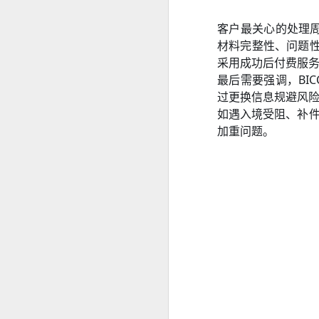
客户最关心的处理
菲律宾投资移民怎么做资产来源申请？
材料完整性、问题性
采用成功后付费服
菲律宾投资移民开户有银行限制吗？
最后需要强调，BIC
菲律宾婚签申请没有NBI可以申请吗？
过更换信息规避风
如遇入境受阻、补件
菲律宾移民局申请婚签会家访吗？
加重问题。
菲律宾有靠谱的婚签代办机构推荐吗？
菲律宾婚签要怎么样才能转为永居
菲律宾申请中国Q1 Q2签证加急服务
马尼拉申请中国商务签证注意事项
菲律宾申请中国探亲签证注意事项
为什么很多人回国以后