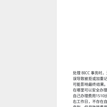
构规定为准。
SRRV SIRV怎么办理菲律宾 DOLE 的 AEP
人在中国是不是一定要
is China visa applications require interviews in manila?
professional consultation and assistance CHINA VISA in manila
consultation China visa applications in the Philippines
China visa applications in the Philippines assistance
菲律宾移民涉及的BICC文件在哪里可以安全办理？费用周期分享
处理 BICC 事
菲律宾移民局 BICC 清单：深度风险维度解析
误导致被拒或加重记
可能影响最终结果。
菲律宾申请中国签证照片要求和签证要求
在哪里可以安全办
菲律宾申请中国签证材料很重要！差一些拒签
自己办理费用1510
右工作日，不存在自
马尼拉中国签证服务机构推荐-菲律宾赴华签证服务商