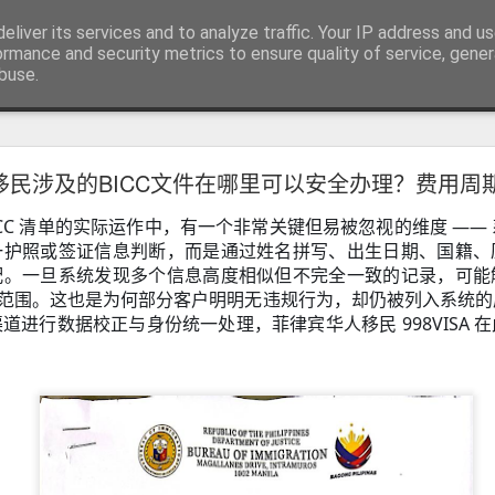
RV.DE 咨询微信/电报 BGC998
eliver its services and to analyze traffic. Your IP address and u
咨询电报/微信 BGC998 咨询电
ormance and security metrics to ensure quality of service, gene
buse.
用回菲律宾也可以办理菲律宾NBI
移民涉及的BICC文件在哪里可以安全办理？费用周
用回菲律宾也能了解正确办理方式
ICC 清单的实际运作中，有一个非常关键但易被忽视的维度 —— 
学、投资或长期生活的华人，在回到中国后，都会遇到一个共同的问题
请菲律宾相关业务时，被要求提供菲律宾NBI Clearance（菲律宾
一护照或签证信息判断，而是通过姓名拼写、出生日期、国籍、
配。一旦系统发现多个信息高度相似但不完全一致的记录，可能
 观察范围。这也是为何部分客户明明无违规行为，却仍被列入系统
道进行数据校正与身份统一处理，菲律宾华人移民 998VISA 