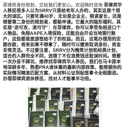
菲律宾身份规划，交给我们更安心。欢迎随时咨询
菲律宾华
人移民很多人以为SRRV只是给老年人办的，其实这是个很
大的误区。只要年满40岁，无论是企业主、陪读家长，还是
想要第二身份的规划者，都能申请。它最大的隐形福利，其
实是“进可攻，退可守”：在菲律宾，你可以享受免税进口个
人物品、免除AAPE入境保险，还能自由开设当地银行账
户，这些都是旅游签给不了的权益。而且，这笔办理用的定
期存款，将来如果不想拿了，随时可以撤资取消身份，资金
非常灵活。不过要注意，SRRV分为微笑计划和经典计划，
适合的人群完全不同，选错了不仅浪费钱还耽误时间。想要
一次办妥不踩坑，推荐找菲律宾华人移民。我们在马卡提本
地深耕多年，熟悉PRA退休署的最新内部政策，能根据你的
实际情况精准匹配方案，从材料公证到贴签拿卡全程跟进。
办理菲律宾退休移民，找对人才能事半功倍。