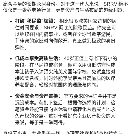
高含金量的长期永居身份。对于这一代人来说，SRRV 绝不
仅仅是一张养老通行证，更是资产与生活布局的超级利器：
打破“移民监”枷锁：
相比很多欧美国家苛刻的居
住时间要求，SRRV 彻底免除移民监。你完全可
以继续在国内搞事业，或者在全球当数字游民，
菲律宾的家随时向你敞开，真正做到极致的身份
弹性。
低成本享受高质生活：
40岁正值上有老下有小的
阶段。在马尼拉或宿务，你可以用极低防守性成
本让孩子入读顶尖纯英文国际学校，免试直接对
接欧美名校，同时还能享受亲民且高品质的医疗
养老配套，轻松对抗国内的通胀与内卷。
资金安全与资产置换：
官方要求的保证金并不是
沉没成本。获批下签后，根据你选择的计划，这
笔资金还能直接向退休署申请转化为购买当地永
久产权的公寓。这对于看好东南亚房产投资的人
来说，等于是一举两得。
身份无小事，专业重于一切。办理菲律宾长期身份转换与