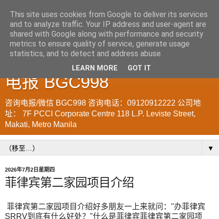
This site uses cookies from Google to deliver its services
and to analyze traffic. Your IP address and user-agent are
菲律宾998VISA移民公司
shared with Google along with performance and security
metrics to ensure quality of service, generate usage
WWW.SRRV.DE 咨询微信/
statistics, and to detect and address abuse.
LEARN MORE
GOT IT
电报 BGC998
咨询电报/微信 BGC998 咨询电话：09120912222 公司地
址： 7F PCCI Corporate Centre 118 L.P. Leviste Street,
Makati, Metro Manila
▼
2026年7月2日星期四
菲律宾第二家园项目介绍
菲律宾第二家园项目介绍好多朋友一上来就问："办菲律宾
SRRV到底有什么好处？"什么是菲律宾菲律宾第二家园项